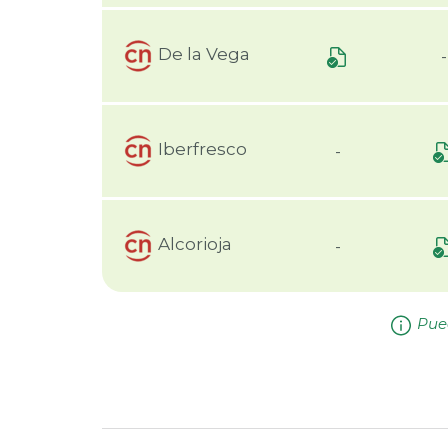
De la Vega
-
Iberfresco
-
Alcorioja
-
Pued