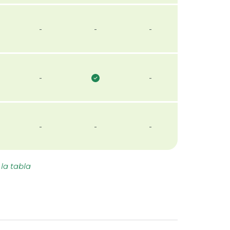
-
-
-
-
-
-
-
-
 la tabla