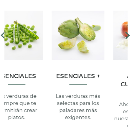
AYUDAS
GUARNICIONES
CULINARIAS
Una cuidada
selección de
Ahorra tiempo y
productos para
esfuerzo con
rematar tus platos.
nuestras soluciones
culinarias.