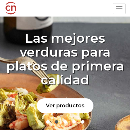
Pasar
Tog
al
navi
contenido
principal
Las mejores
verduras para
platos de primera
calidad
Ver productos