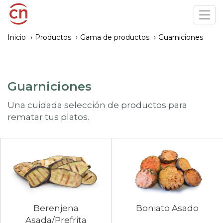
Pasar
Tog
al
navi
contenido
Inicio
Productos
Gama de productos
Guarniciones
principal
Guarniciones
Una cuidada selección de productos para
rematar tus platos.
Berenjena
Boniato Asado
Asada/Prefrita