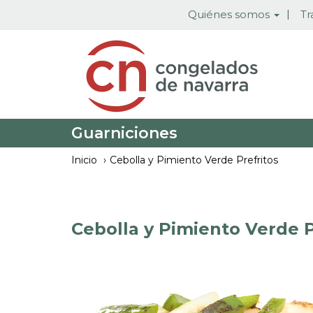
Pasar
Quiénes somos
Tr
al
contenido
principal
Guarniciones
Inicio
Cebolla y Pimiento Verde Prefritos
Cebolla y Pimiento Verde P