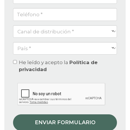
contacto
Correo
*
electrónico
*
Teléfono
*
Canal
de
distribución
País
*
He leído y acepto la
Política de
Retail
privacidad
*
Privacidad
*
ENVIAR FORMULARIO