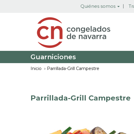
Pasar
Quiénes somos
Tr
al
contenido
principal
Guarniciones
Inicio
Parrillada-Grill Campestre
Parrillada-Grill Campestre