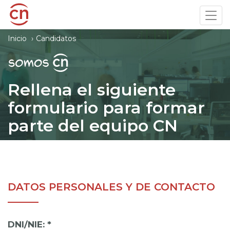
Pasar
Tog
al
navi
contenido
Inicio
Candidatos
principal
Rellena el siguiente
formulario para formar
parte del equipo CN
DATOS PERSONALES Y DE CONTACTO
DNI/NIE:
*