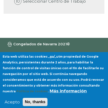
10
Seleccionar Centro de Trabajo
Congelados de Navarra 2021©
Canal de Información
Política de privacidad
Aviso Legal
Política de cookies
Esta web utiliza las cookies _ga/_utm propiedad de Google
Analytics, persistentes durante 2 años, para habilitar la
función de control de visitas únicas con el fin de facilitarle su
navegación por el sitio web. Si continúa navegando
consideramos que está de acuerdo con su uso. Podrá revocar
el consentimiento y obtener más información consultando
Más información
nuestra
Política de cookies
.
Acepto
No, thanks