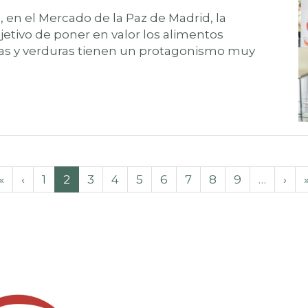
 en el Mercado de la Paz de Madrid, la
jetivo de poner en valor los alimentos
tas y verduras tienen un protagonismo muy
«
‹
1
2
3
4
5
6
7
8
9
…
›