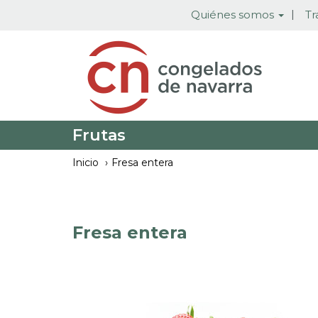
Pasar
Quiénes somos
Tr
al
contenido
principal
Frutas
Inicio
Fresa entera
Fresa entera