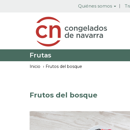
Pasar
Quiénes somos
Tr
al
contenido
principal
Frutas
Inicio
Frutos del bosque
Frutos del bosque