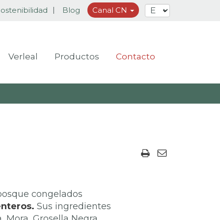
ostenibilidad
Blog
Canal CN
Verleal
Productos
Contacto
 bosque congelados
enteros.
Sus ingredientes
a, Mora, Grosella Negra,