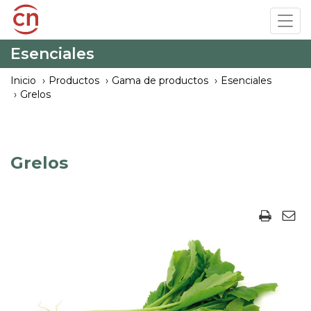
Pasar
Tog
al
navi
contenido
Esenciales
principal
Inicio
Productos
Gama de productos
Esenciales
Grelos
Grelos