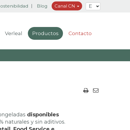
ostenibilidad
Blog
Canal CN
Verleal
Productos
Contacto
congeladas
disponibles
naturales y sin aditivos.
tail, Food Service e