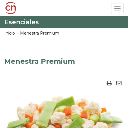
Pasar
Tog
al
navi
contenido
Esenciales
principal
Inicio
Menestra Premium
Menestra Premium