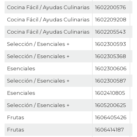
Cocina Fácil / Ayudas Culinarias
1602200576
A
Cocina Fácil / Ayudas Culinarias
1602209208
A
Cocina Fácil / Ayudas Culinarias
1602205543
A
Selección / Esenciales +
1602300593
A
Selección / Esenciales +
1602305368
A
Esenciales
1602300606
A
Selección / Esenciales +
1602300587
A
Esenciales
1602410805
A
Selección / Esenciales +
1605200625
A
Frutas
1606405426
A
Frutas
1606414187
A