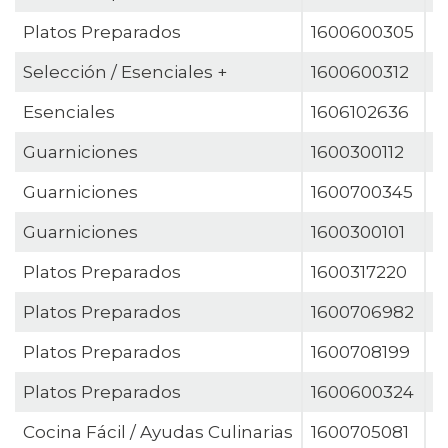
Platos Preparados
1600600305
R
Selección / Esenciales +
1600600312
R
Esenciales
1606102636
R
Guarniciones
1600300112
S
Guarniciones
1600700345
S
Guarniciones
1600300101
S
Platos Preparados
1600317220
S
Platos Preparados
1600706982
S
Platos Preparados
1600708199
S
Platos Preparados
1600600324
S
Cocina Fácil / Ayudas Culinarias
1600705081
S