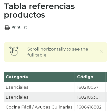
Tabla referencias
productos
Print list
Scroll horizontally to see the
full table.
Categoría
Código
N
Esenciales
1602100571
A
Esenciales
1602105361
A
Cocina Fácil / Ayudas Culinarias
1606416882
A