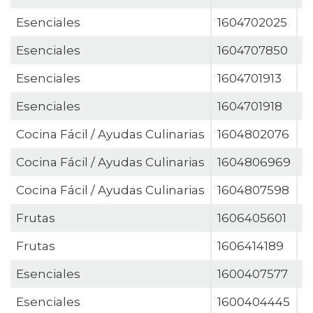
Esenciales
1604702025
J
Esenciales
1604707850
J
Esenciales
1604701913
J
Esenciales
1604701918
J
Cocina Fácil / Ayudas Culinarias
1604802076
M
Cocina Fácil / Ayudas Culinarias
1604806969
M
Cocina Fácil / Ayudas Culinarias
1604807598
M
Frutas
1606405601
M
Frutas
1606414189
M
Esenciales
1600407577
M
Esenciales
1600404445
M