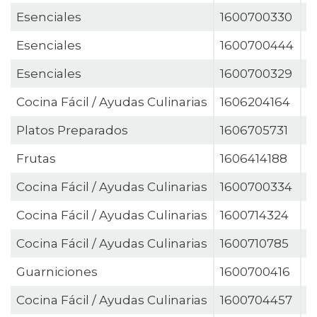
Esenciales
1600700330
S
Esenciales
1600700444
S
Esenciales
1600700329
S
Cocina Fácil / Ayudas Culinarias
1606204164
T
Platos Preparados
1606705731
T
Frutas
1606414188
T
Cocina Fácil / Ayudas Culinarias
1600700334
V
Cocina Fácil / Ayudas Culinarias
1600714324
V
Cocina Fácil / Ayudas Culinarias
1600710785
V
Guarniciones
1600700416
V
Cocina Fácil / Ayudas Culinarias
1600704457
V