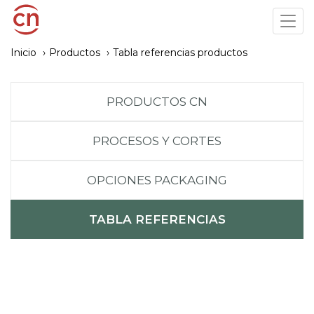
Pasar
Tog
al
navi
contenido
Inicio
Productos
Tabla referencias productos
principal
PRODUCTOS CN
PROCESOS Y CORTES
OPCIONES PACKAGING
TABLA REFERENCIAS