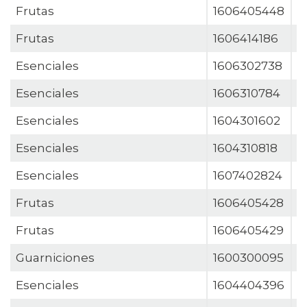
Frutas
1606405448
F
Frutas
1606414186
F
Esenciales
1606302738
G
Esenciales
1606310784
G
Esenciales
1604301602
G
Esenciales
1604310818
G
Esenciales
1607402824
G
Frutas
1606405428
G
Frutas
1606405429
G
Guarniciones
1600300095
G
Esenciales
1604404396
G