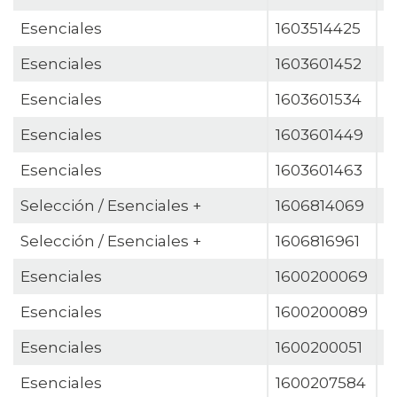
Esenciales
1603514425
C
Esenciales
1603601452
C
Esenciales
1603601534
C
Esenciales
1603601449
C
Esenciales
1603601463
C
Selección / Esenciales +
1606814069
E
Selección / Esenciales +
1606816961
E
Esenciales
1600200069
E
Esenciales
1600200089
E
Esenciales
1600200051
E
Esenciales
1600207584
E