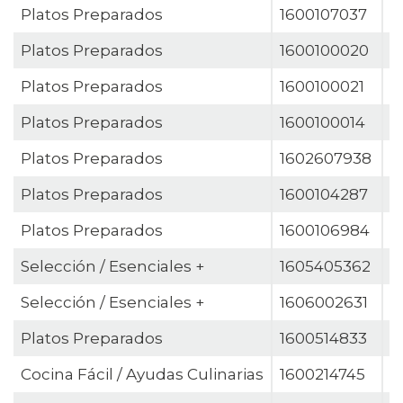
Platos Preparados
1600107037
A
Platos Preparados
1600100020
A
Platos Preparados
1600100021
A
Platos Preparados
1600100014
A
Platos Preparados
1602607938
A
Platos Preparados
1600104287
A
Platos Preparados
1600106984
A
Selección / Esenciales +
1605405362
B
Selección / Esenciales +
1606002631
B
Platos Preparados
1600514833
B
Cocina Fácil / Ayudas Culinarias
1600214745
B