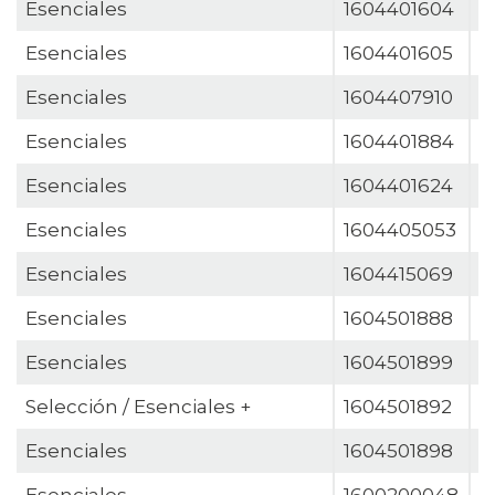
Esenciales
1604401604
G
Esenciales
1604401605
G
Esenciales
1604407910
G
Esenciales
1604401884
G
Esenciales
1604401624
G
Esenciales
1604405053
G
Esenciales
1604415069
G
Esenciales
1604501888
H
Esenciales
1604501899
H
Selección / Esenciales +
1604501892
H
Esenciales
1604501898
H