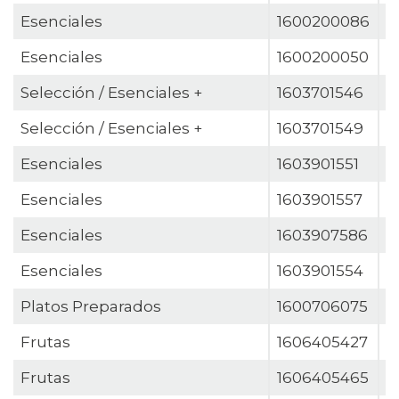
Esenciales
1600200086
E
Esenciales
1600200050
E
Selección / Esenciales +
1603701546
E
Selección / Esenciales +
1603701549
E
Esenciales
1603901551
E
Esenciales
1603901557
E
Esenciales
1603907586
E
Esenciales
1603901554
E
Platos Preparados
1600706075
F
Frutas
1606405427
F
Frutas
1606405465
F