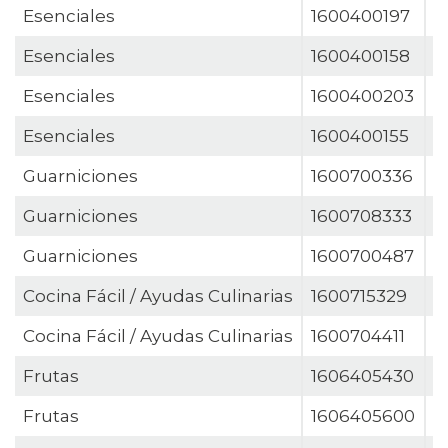
Esenciales
1600400197
M
Esenciales
1600400158
M
Esenciales
1600400203
M
Esenciales
1600400155
M
Guarniciones
1600700336
M
Guarniciones
1600708333
M
Guarniciones
1600700487
M
Cocina Fácil / Ayudas Culinarias
1600715329
M
Cocina Fácil / Ayudas Culinarias
1600704411
M
Frutas
1606405430
M
Frutas
1606405600
P