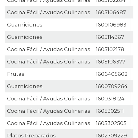
Cocina Fácil / Ayudas Culinarias
1605102204
P
Cocina Fácil / Ayudas Culinarias
1605106487
P
Guarniciones
1600106983
P
Guarniciones
1605114367
P
Cocina Fácil / Ayudas Culinarias
1605102178
P
Cocina Fácil / Ayudas Culinarias
1605106377
P
Frutas
1606405602
P
Guarniciones
1600709264
P
Cocina Fácil / Ayudas Culinarias
1600318124
P
Cocina Fácil / Ayudas Culinarias
1605302511
P
Cocina Fácil / Ayudas Culinarias
1605302505
P
Platos Preparados
1602709229
Q