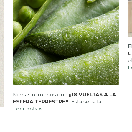
E
C
e
L
Ni más ni menos que
¡¡18 VUELTAS A LA
ESFERA TERRESTRE!!
Esta sería la...
Leer más »