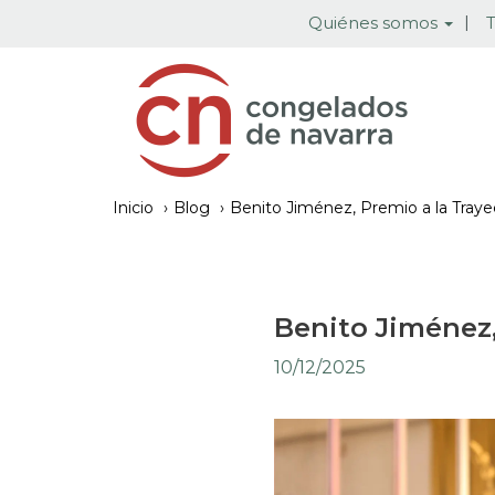
Pasar
Quiénes somos
T
al
contenido
principal
Inicio
Blog
Benito Jiménez, Premio a la Trayec
Benito Jiménez,
10/12/2025