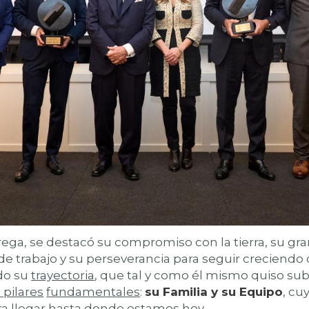
ega, se destacó su compromiso con la tierra, su gra
de trabajo y su perseverancia para seguir creciendo 
do su
trayectoria
, que tal y como él mismo quiso sub
 pilares
fundamentales
:
su Familia y su Equipo
, cu
ra llegar hasta donde estamos hoy.