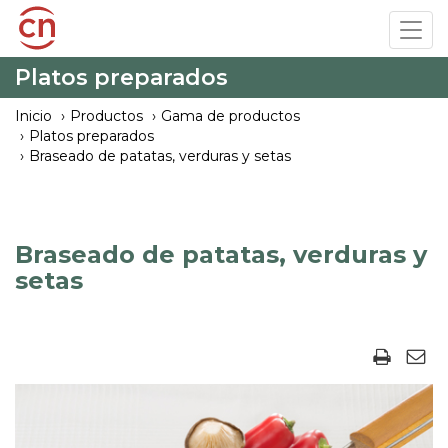
Pasar
Tog
al
navi
contenido
Platos preparados
principal
Inicio
Productos
Gama de productos
Platos preparados
Braseado de patatas, verduras y setas
Braseado de patatas, verduras y
setas