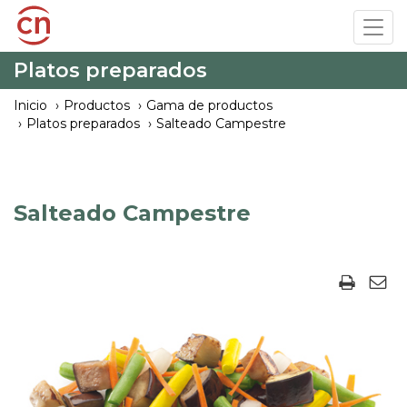
Pasar
Tog
al
navi
contenido
Platos preparados
principal
Inicio
Productos
Gama de productos
Platos preparados
Salteado Campestre
Salteado Campestre