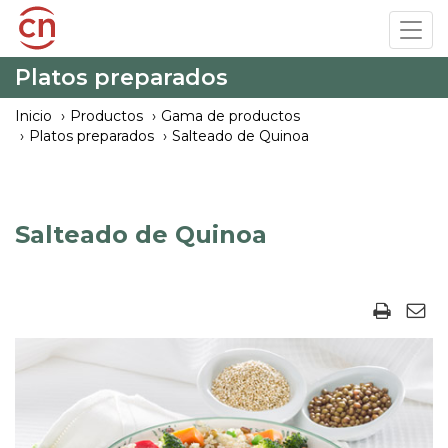
Pasar
Tog
al
navi
contenido
Platos preparados
principal
Inicio
Productos
Gama de productos
Platos preparados
Salteado de Quinoa
Salteado de Quinoa